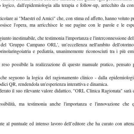
ogico, dall'epidemiologia alla terapia e follow-up, arricchito da cont
colare ai "Maestri ed Amici" che, con stima ed affetto, hanno voluto pr
sisce l'opera, ma arricchisce le sue pagine con le parole e le espe
giunto inestimabile, che testimonia l'importanza e l'interconnessione del
del 'Gruppo Campano ORL', un’eccellenza nell'ambito dell'otorinolar
orinolaringoiatria e pediatria, unanimemente riconosciuti tra i più emin
eso possibile la realizzazione di questo manuale pratico, pensato p
li che seguono la logica del ragionamento clinico - dalla epidemiologia
 codici QR, rendendola un'esperienza interattiva e dinamica.
rato il suo rilevante valore didattico, "ORL Clinica Ragionata" sarà d
ibilità, ma testimonia anche l'importanza e l'innovazione che 
 al puntuale ed intenso lavoro dell’editore che ha curato con attenzi