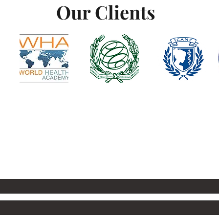
Our Clients
Tel: +39 3882558044
mail:
publishinghouse@worldhealthacademy.eu