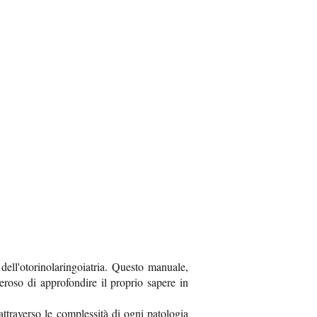
ll'otorinolaringoiatria. Questo manuale,
roso di approfondire il proprio sapere in
attraverso le complessità di ogni patologia