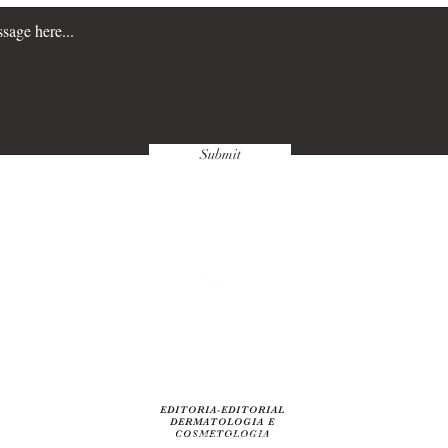
Submit
PRIVACY POLICY
RETURN POLICIES
EDITORIA-EDITORIAL
DERMATOLOGIA E
World Health Academy Publishing House srls
COSMETOLOGIA